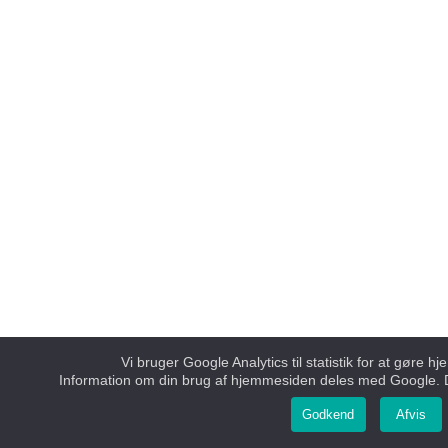
Vi bruger Google Analytics til statistik for at gøre
Information om din brug af hjemmesiden deles med Google. D
Godkend
Afvis