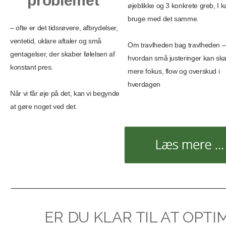
problemet
øjeblikke og 3 konkrete greb, I k
bruge med det samme.
– ofte er det tidsrøvere, afbrydelser,
ventetid, uklare aftaler og små
Om travlheden bag travlheden 
gentagelser, der skaber følelsen af
hvordan små justeringer kan sk
konstant pres.
mere fokus, flow og overskud i
hverdagen
Når vi får øje på det, kan vi begynde
at gøre noget ved det.
____________________________________________
ER DU KLAR TIL AT OPTI