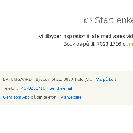
_________________________________________________
👉Start enke
Vi tilbyder inspiration til alle med vores vi
Book os på tlf. 7023 1716 el.
i
BATUMGAARD - Bystævnet 21, 8830 Tjele (Vi..
|
Vis på kort
Telefon:
+4570231716
|
Send e-mail
Gem som App
på din telefon
|
Vis website