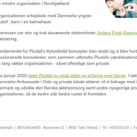
 mindre organisation i Nordsjælland.
rganisationen arbejdede med Danmarks yngste
åstof', børn i en børnehave.
teressen var stor og trak daværende statsminister
Anders Fogh Rasmu
ientering.
ndamentet for Plustid's #plusdintid koncepter blev skabt og vi blev hurtig
ssionerede konsulenter, som sammen udbredte Plustids værdiskabende 
 lang række organisationer - såvel offentlige som private.
ra januar 2020
deler Plustid nu også viden og erfaring med Norge
. I t
nmarks Ambassade i Oslo og private lokale aktører vil vi bidrage med i
nmark og udvikle den Norske ældreomsorg samt andre nysgerrige priva
ganisationer, så de bedre står bedre rustet til fremtiden.
ustid ApS
|
BATUMGAARD - Bystævnet 21
|
8830
Tjele (Viborg)
|
Tlf.:
+4570231716
|
F