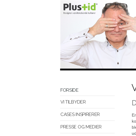
V
FORSIDE
D
VI TILBYDER
CASES INSPIRERER
En
ko
PRESSE OG MEDIER
bl
ud