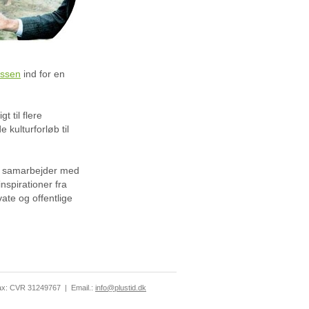
ssen
ind for en
t til flere
kulturforløb til
æt samarbejder med
nspirationer fra
te og offentlige
ax: CVR 31249767
|
Email.:
info@plustid.dk