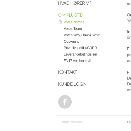
HVAD HØRER VI?
en
OM PLUSTID
O
'r
Vores historie
Vores Team
In
Vores Why, How & What
or
Copyright
Privatlivspolitik/GDPR
Fu
Leverancebetingelser
pa
en
FN17 verdensmål
KONTAKT
F
Da
KUNDE LOGIN
Da
or
Online med Alia
Pl