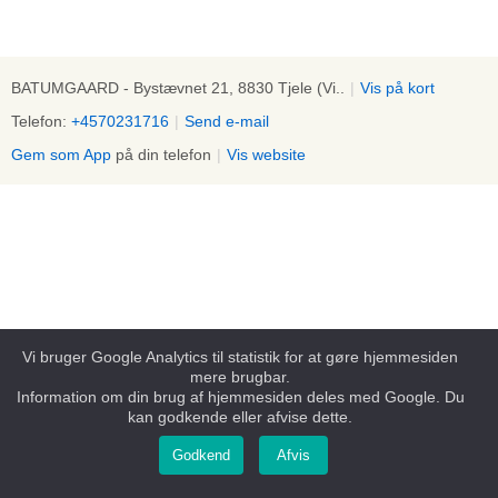
BATUMGAARD - Bystævnet 21, 8830 Tjele (Vi..
|
Vis på kort
Telefon:
+4570231716
|
Send e-mail
Gem som App
på din telefon
|
Vis website
Vi bruger Google Analytics til statistik for at gøre hjemmesiden
mere brugbar.
Information om din brug af hjemmesiden deles med Google. Du
kan godkende eller afvise dette.
Godkend
Afvis