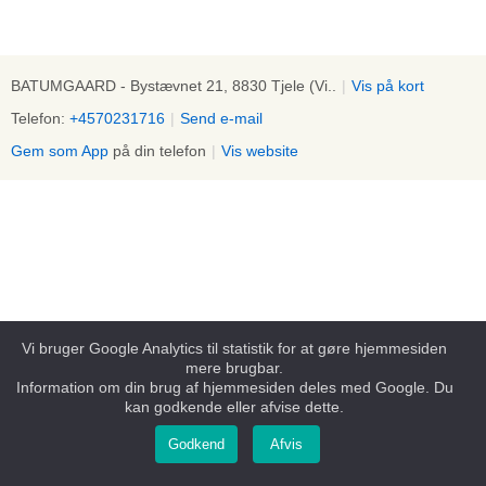
BATUMGAARD - Bystævnet 21, 8830 Tjele (Vi..
|
Vis på kort
Telefon:
+4570231716
|
Send e-mail
Gem som App
på din telefon
|
Vis website
Vi bruger Google Analytics til statistik for at gøre hjemmesiden
mere brugbar.
Information om din brug af hjemmesiden deles med Google. Du
kan godkende eller afvise dette.
Godkend
Afvis